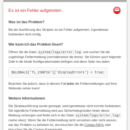
Es ist ein Fehler aufgetreten
Was ist das Problem?
Bei der Ausführung des Skriptes ist ein Fehler aufgetreten. Irgendetwas
funktioniert nicht richtig.
Wie kann ich das Problem lösen?
Öffnen Sie die Datei
system/logs/error.log
und suchen Sie die
zugehörige Fehlermeldung (normalerweise die letzte). Sie können auch folgende
Zeile in die lokale Konfigurationsdatei einfügen und diese Seite neu laden:
$GLOBALS['TL_CONFIG']['displayErrors'] = true;
Beachten Sie jedoch, dass in diesem Fall
jeder
die Fehlermeldungen auf Ihrer
Webseite sehen kann!
Weitere Informationen
Die Skriptausführung wurde gestoppt, weil irgendetwas nicht korrekt funktioniert.
Die eigentliche Fehlermeldung wird aus Sicherheitsgründen hinter dieser
Meldung verborgen und findet sich in der Datei
system/logs/error.log/
(siehe oben). Wenn Sie die Fehlermeldung nicht verstehen oder nicht wissen,
wie das Problem zu beheben ist, durchsuchen Sie die
Contao-FAQs
oder
besuchen Sie die
Contao-Supportseite
.