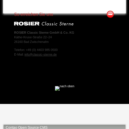
So erreichen Sie uns
ROSIER Classic Sterne GmbH & Co. KG
Käthe-Kruse-Straße 22–24
26160 Bad Zwischenahn
Telefon: +49 (0) 4403 985 0500
E-Mail:
info@classic-sterne.de
Facebook
Twitter
Xing
Mail
Contao Open Source CMS