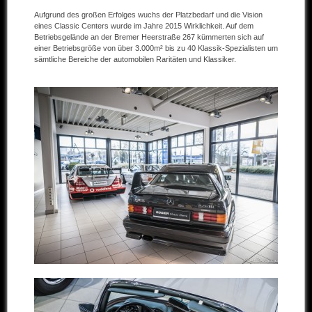
Aufgrund des großen Erfolges wuchs der Platzbedarf und die Vision
Andere Marken
eines Classic Centers wurde im Jahre 2015 Wirklichkeit. Auf dem
Betriebsgelände an der Bremer Heerstraße 267 kümmerten sich auf
einer Betriebsgröße von über 3.000m² bis zu 40 Klassik-Spezialisten um
Verkaufte Fahrzeuge
sämtliche Bereiche der automobilen Raritäten und Klassiker.
Kontakt
Impressum
Datenschutz
AGB
Haftungsausschluss