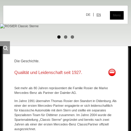
Navigation
überspringen
DE
EN
Menü
Das Classic Center
Geschichte
Die Geschichte.
Die Ausstellung
Qualität und Leidenschaft seit 1927.
Team
Der Verkauf
Seit mehr als 80 Jahren repräsentiert die Familie Rosier die Marke
Mercedes-Benz als Partner der Daimler AG.
Ankauf und Kommission
Im Jahre 1991 übernahm Thomas Rosier den Standort in Oldenburg. Als
einer der ersten Mercedes-Partner engagierte er sich leidenschaftlich
Die Ausstellung
für klassische Automobile mit dem Stern und stellte ein separates
Spezialisten-Team für Oldtimer zusammen. Im Jahre 2004 wurde die
Die Fahrzeuge
Spartenabteilung „Classic Sterne“ gegründet und bereits nach zwei
Jahren als einer der ersten Mercedes-Benz ClassicPartner offiziell
ausgezeichnet.
Fahrzeuge Mercedes