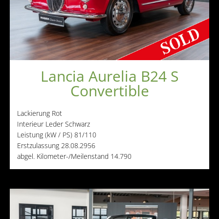
Andere Marken
Verkaufte Fahrzeuge
Kontakt
Impressum
Lancia Aurelia B24 S
Datenschutz
Convertible
AGB
Haftungsausschluss
Lackierung
Rot
Interieur
Leder Schwarz
Leistung (kW / PS)
81/110
Erstzulassung
28.08.2956
abgel. Kilometer-/Meilenstand
14.790