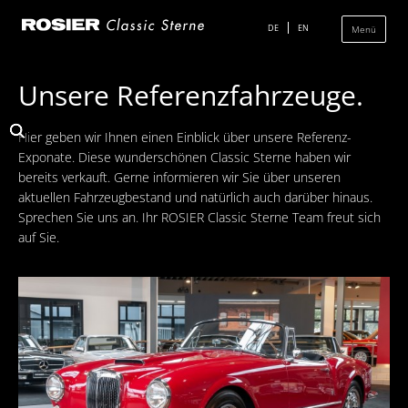
Navigation
überspringen
DE
EN
Menü
Unsere Referenzfahrzeuge.
Das Classic Center
Hier geben wir Ihnen einen Einblick über unsere Referenz-
Geschichte
Exponate. Diese wunderschönen Classic Sterne haben wir
bereits verkauft. Gerne informieren wir Sie über unseren
Die Ausstellung
aktuellen Fahrzeugbestand und natürlich auch darüber hinaus.
Team
Sprechen Sie uns an. Ihr ROSIER Classic Sterne Team freut sich
auf Sie.
Der Verkauf
Ankauf und Kommission
Die Ausstellung
Die Fahrzeuge
Fahrzeuge Mercedes