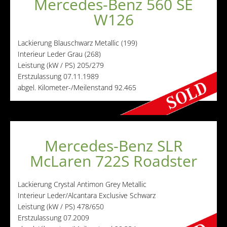
Mercedes-Benz 560 SE
W126
Lackierung
Blauschwarz Metallic (199)
Interieur
Leder Grau (268)
Leistung (kW / PS)
205/279
Erstzulassung
07.11.1989
abgel. Kilometer-/Meilenstand
92.465
Mercedes-Benz SLR
McLaren 722S Roadster
Lackierung
Crystal Antimon Grey Metallic
Interieur
Leder/Alcantara Exclusive Schwarz
Leistung (kW / PS)
478/650
Erstzulassung
07.2009