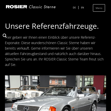
Navigation
überspringen
DE
EN
Menü
Unsere Referenzfahrzeuge.
Das Classic Center
Hier geben wir Ihnen einen Einblick über unsere Referenz-
Geschichte
Exponate. Diese wunderschönen Classic Sterne haben wir
bereits verkauft. Gerne informieren wir Sie über unseren
Die Ausstellung
aktuellen Fahrzeugbestand und natürlich auch darüber hinaus.
Team
Sprechen Sie uns an. Ihr ROSIER Classic Sterne Team freut sich
auf Sie.
Der Verkauf
Ankauf und Kommission
Die Ausstellung
Die Fahrzeuge
Fahrzeuge Mercedes