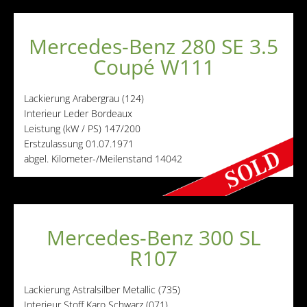
Mercedes-Benz 280 SE 3.5
Coupé W111
Lackierung
Arabergrau (124)
Interieur
Leder Bordeaux
Leistung (kW / PS)
147/200
Erstzulassung
01.07.1971
abgel. Kilometer-/Meilenstand
14042
Mercedes-Benz 300 SL
R107
Lackierung
Astralsilber Metallic (735)
Interieur
Stoff Karo Schwarz (071)