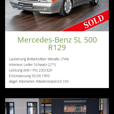
Andere Marken
Verkaufte Fahrzeuge
Kontakt
Impressum
Mercedes-Benz SL 500
Datenschutz
R129
AGB
Haftungsausschluss
Lackierung
Brillantsilber Metallic (744)
Interieur
Leder Schwarz (271)
Leistung (kW / PS)
235/320
Erstzulassung
05.04.1993
abgel. Kilometer-/Meilenstand
63.159