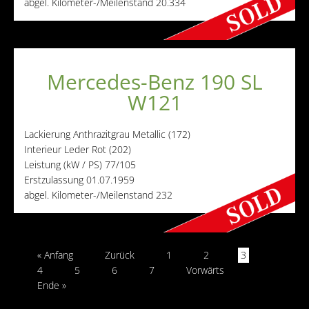
abgel. Kilometer-/Meilenstand
20.334
Mercedes-Benz 190 SL
W121
Lackierung
Anthrazitgrau Metallic (172)
Interieur
Leder Rot (202)
Leistung (kW / PS)
77/105
Erstzulassung
01.07.1959
abgel. Kilometer-/Meilenstand
232
« Anfang
Zurück
1
2
3
4
5
6
7
Vorwärts
Ende »