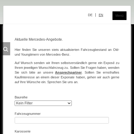
Navigation
überspringen
DE
EN
Menü
Aktuelle Mercedes-Angebote.
Das Classic Center
Hier finden Sie unseren stets aktualisierten Fahrzeugbestand an Old-
und Youngtimern von Mercedes-Benz.
Geschichte
Auf Wunsch senden wir Ihnen selbstverständlich gerne ein Exposé zu
Die Ausstellung
Ihrem jeweiligen Wunschfahrzeug zu. Sollten Sie Fragen haben, wenden
Sie sich bitte an unsere
Ansprechpartner
. Sollten Sie ernsthaftes
Kaufinteresse an einem dieser Exponate haben, gehen wir auch gerne
Team
auf Ihre Wünsche ein. Sprechen Sie uns an.
Der Verkauf
Baureihe
Ankauf und Kommission
Die Ausstellung
Fahrzeugnummer
Die Fahrzeuge
Karosserie
Fahrzeuge Mercedes