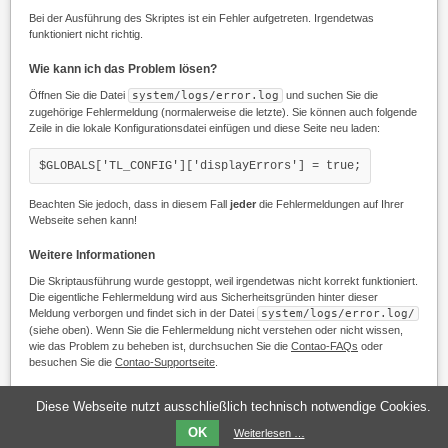
Bei der Ausführung des Skriptes ist ein Fehler aufgetreten. Irgendetwas
funktioniert nicht richtig.
Wie kann ich das Problem lösen?
Öffnen Sie die Datei
system/logs/error.log
und suchen Sie die
zugehörige Fehlermeldung (normalerweise die letzte). Sie können auch folgende
Zeile in die lokale Konfigurationsdatei einfügen und diese Seite neu laden:
$GLOBALS['TL_CONFIG']['displayErrors'] = true;
Beachten Sie jedoch, dass in diesem Fall
jeder
die Fehlermeldungen auf Ihrer
Webseite sehen kann!
Weitere Informationen
Die Skriptausführung wurde gestoppt, weil irgendetwas nicht korrekt funktioniert.
Die eigentliche Fehlermeldung wird aus Sicherheitsgründen hinter dieser
Meldung verborgen und findet sich in der Datei
system/logs/error.log/
(siehe oben). Wenn Sie die Fehlermeldung nicht verstehen oder nicht wissen,
wie das Problem zu beheben ist, durchsuchen Sie die
Contao-FAQs
oder
besuchen Sie die
Contao-Supportseite
.
Diese Webseite nutzt ausschließlich technisch notwendige Cookies.
Kostenlose Beratung
Angebot per E-Mail
Legen Sie ein Template namens
templates/be_error.html5
an, um diese Meldung
+49 441 209 780-10
anfordern »
OK
Weiterlesen …
anzupassen.