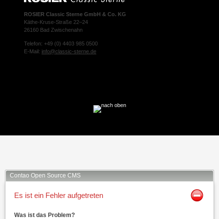
ROSIER Classic Sterne GmbH & Co. KG
Käthe-Kruse-Straße 22–24
26160 Bad Zwischenahn
Telefon: +49 (0) 4403 985 0500
E-Mail:
info@classic-sterne.de
Facebook
Twitter
Xing
Mail
Contao Open Source CMS
Es ist ein Fehler aufgetreten
Was ist das Problem?