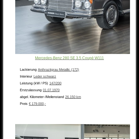
Mercedes-Benz 280 SE 3.5 Coupé W111
Lackierung
Anthrazitgrau Metallic (172)
Interieur
Leder schwarz
Leistung (kW / PS)
147/200
Erstzulassung
01.07.1970
abgel. Kilometer-/Meilenstand
26.150 km
Preis
€ 179.000,-