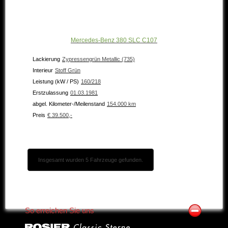
Mercedes-Benz 380 SLC C107
Lackierung
Zypressengrün Metallic (735)
Interieur
Stoff Grün
Leistung (kW / PS)
160/218
Erstzulassung
01.03.1981
abgel. Kilometer-/Meilenstand
154.000 km
Preis
€ 39.500,-
Insgesamt wurden 5 Fahrzeuge gefunden.
So erreichen Sie uns