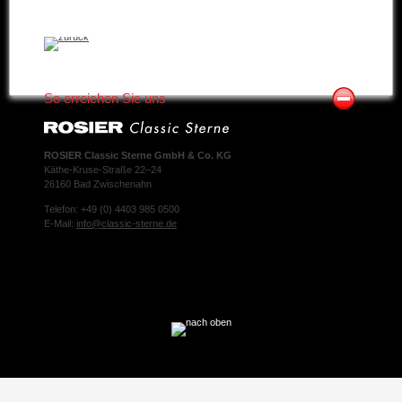
So erreichen Sie uns
ROSIER Classic Sterne GmbH & Co. KG
Käthe-Kruse-Straße 22–24
26160 Bad Zwischenahn
Telefon: +49 (0) 4403 985 0500
E-Mail:
info@classic-sterne.de
Facebook
Twitter
Xing
Mail