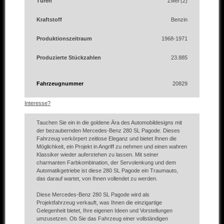
Türen
Zwei (2)
Kraftstoff
Benzin
Produktionszeitraum
1968-1971
Produzierte Stückzahlen
23.885
Fahrzeugnummer
20829
Interesse?
Tauchen Sie ein in die goldene Ära des Automobildesigns mit
der bezaubernden Mercedes-Benz 280 SL Pagode. Dieses
Fahrzeug verkörpert zeitlose Eleganz und bietet Ihnen die
Möglichkeit, ein Projekt in Angriff zu nehmen und einen wahren
Klassiker wieder auferstehen zu lassen. Mit seiner
charmanten Farbkombination, der Servolenkung und dem
Automatikgetriebe ist diese 280 SL Pagode ein Traumauto,
das darauf wartet, von Ihnen vollendet zu werden.
Diese Mercedes-Benz 280 SL Pagode wird als
Projektfahrzeug verkauft, was Ihnen die einzigartige
Gelegenheit bietet, Ihre eigenen Ideen und Vorstellungen
umzusetzen. Ob Sie das Fahrzeug einer vollständigen