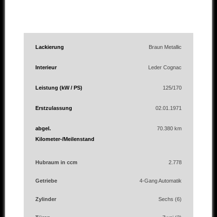
Lackierung
Braun Metallic
Interieur
Leder Cognac
Leistung (kW / PS)
125/170
Erstzulassung
02.01.1971
abgel.
70.380 km
Kilometer-/Meilenstand
Hubraum in ccm
2.778
Getriebe
4-Gang Automatik
Zylinder
Sechs (6)