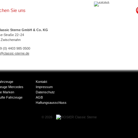
ichen Sie uns
lassic Sterne GmbH & Co. KG
se-Straße 22–24
 Zwischenahn
49 (0) 4403 985 0500
o@classic-sterne.de
ahrzeuge
Kontakt
zeuge Mercedes
Impressum
e Marken
Datenschutz
ufte Fahrzeuge
AGB
Haftungsausschluss
© 2026