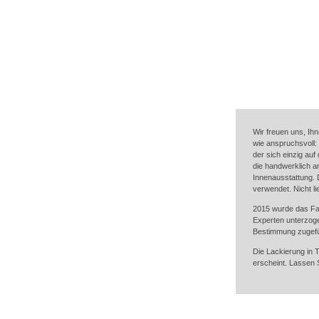
Wir freuen uns, Ih
wie anspruchsvoll:
der sich einzig auf
die handwerklich a
Innenausstattung. 
verwendet. Nicht li
2015 wurde das Fa
Experten unterzoge
Bestimmung zugefüh
Die Lackierung in 
erscheint. Lassen 