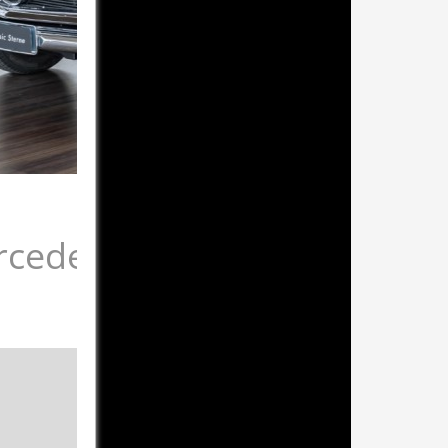
cedes-Benz 280 SL W113 
perfekte Qualitätsrestaurierung, Ausnahmezustand
Tabakbrown (423)
Leder Cognac (250)