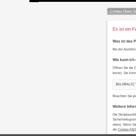
Contao Open S
Es ist ein F
Was ist das 
Bei der Ausführu
Wie kann ich
Öffnen Sie die 
letzte). Sie kön
$GLOBALS[
Beachten Sie je
Weitere Info
Die Skriptausfü
Sicherheitsgrün
oben). Wenn Sie
die
Contao-FA