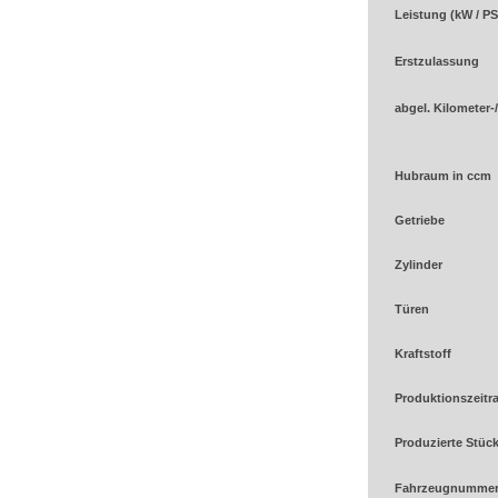
Leistung (kW / PS
Erstzulassung
abgel. Kilometer-
Hubraum in ccm
Getriebe
Zylinder
Türen
Kraftstoff
Produktionszeit
Produzierte Stüc
Fahrzeugnumme