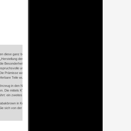
nen diese ganz besondere 280er Pagode anbieten zu können. Die Aufgabenstellung der Resta
 „Herstellung der Werksauslieferung“ heißt es in der Restaurierungsdokumentation eines re
 die Besonderheiten der Baureihe W113 spezialisiert hat. Auf über 70 Seiten dokumentiert der
nspruchsvolle und perfekte Ausführung der Arbeiten. Von der Technik über die Karosserie bi
Die Prämisse war stets klar: „das Beste oder Nichts“. So wurden ausschließlich Mercedes-Be
eferbare Teile wurden nachgefertigt, oder durch hochwertige Teile ersetzt.
hrzeug in den Niederlanden als USA Reimport erworben und anschließend der Spezialbeha
n. Die mittels KTL Beschichtung geschützte Karosse wurde von Meisterhand nun Stück für 
rt: ein zweites Autoleben als hochexklusives Sammlerobjekt.
Tabakbrown in Kombination mit cognacfarbenem Leder verspricht einen stilsicheren Auftritt,
Sie sich von der Perfektion dieser Pagode umgarnen und erfahren Sie die Leidenschaft.