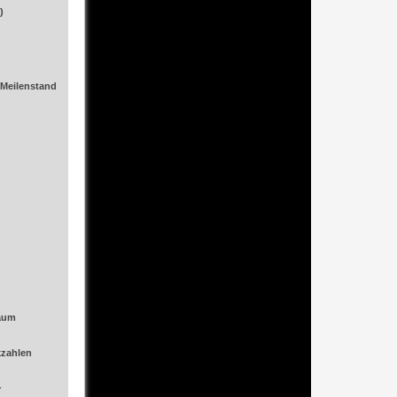
)
125/170
01.07.1970
/Meilenstand
300 km
2.778
Automatikgetriebe
Sechs (6)
Zwei (2)
Benzin
raum
1968-1971
kzahlen
23.885
r
KOMM280SLW113TABAK