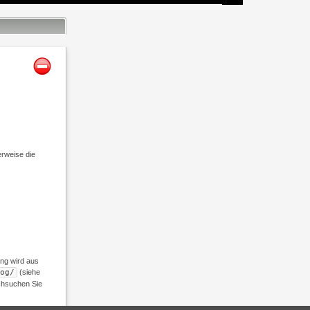
rweise die
ung wird aus
og/
(siehe
rchsuchen Sie