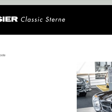
n
bote