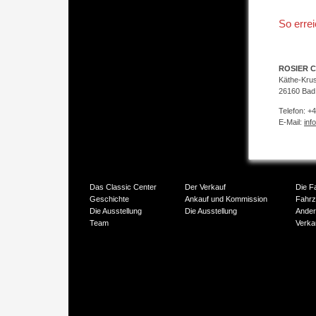
So erre
ROSIER C
Käthe-Kru
26160 Bad
Telefon: +
E-Mail:
inf
Das Classic Center
Der Verkauf
Die F
Geschichte
Ankauf und Kommission
Fahr
Die Ausstellung
Die Ausstellung
Ander
Team
Verka