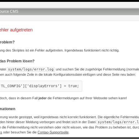
ource CMS
ehler aufgetreten
Problem?
ng des Skriptes ist ein Fehler aufgetreten. Irgendetwas funktioniert nicht richtig.
 das Problem lösen?
Datei
system/logs/error.log
und suchen Sie die zugehörige Fehlermeldung (normale
nen auch folgende Zeile in die lokale Konfigurationsdatei einfügen und diese Seite neu laden:
'TL_CONFIG']['displayErrors'] = true;
doch, dass in diesem Fall
jeder
die Fehlermeldungen auf Ihrer Webseite sehen kann!
rmationen
hrung wurde gestoppt, weil irgendetwas nicht korrekt funktioniert. Die eigentliche Fehlermeld
den hinter dieser Meldung verborgen und findet sich in der Datei
system/logs/error.l
 die Fehlermeldung nicht verstehen oder nicht wissen, wie das Problem zu beheben ist, du
Qs
oder besuchen Sie die
Contao-Supportseite
.