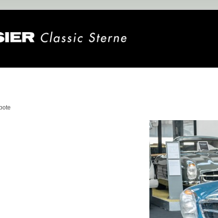
n
bote