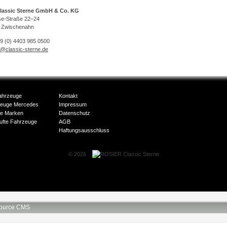
lassic Sterne GmbH & Co. KG
se-Straße 22–24
 Zwischenahn
49 (0) 4403 985 0500
o@classic-sterne.de
ahrzeuge
Kontakt
zeuge Mercedes
Impressum
e Marken
Datenschutz
ufte Fahrzeuge
AGB
Haftungsausschluss
© 2026
ource CMS