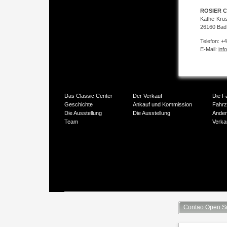
ROSIER C
Käthe-Kru
26160 Bad
Telefon: +
E-Mail:
inf
Das Classic Center
Der Verkauf
Die F
Geschichte
Ankauf und Kommission
Fahr
Die Ausstellung
Die Ausstellung
Ander
Team
Verka
Contao Open S