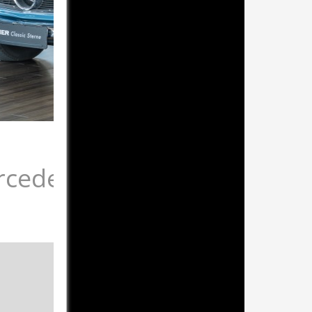
cedes-Benz 230 SL W113 
traumhafte Farbkombination, toller Dailydriver
Blau
Leder Blau