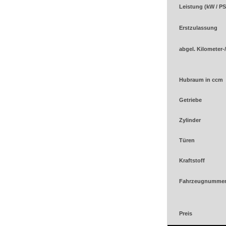
Leistung (kW / PS
Erstzulassung
abgel. Kilometer-
Hubraum in ccm
Getriebe
Zylinder
Türen
Kraftstoff
Fahrzeugnumme
Preis